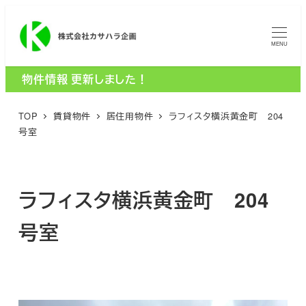
メ
イ
MENU
ン
コ
物件情報 更新しました！
ン
テ
TOP
賃貸物件
居住用物件
ラフィスタ横浜黄金町 204
ン
号室
ツ
へ
移
ラフィスタ横浜黄金町 204
動
号室