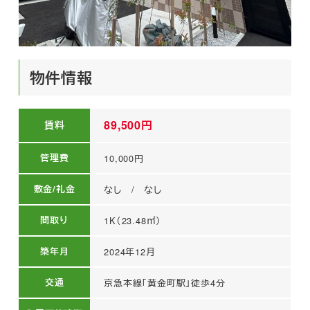
物件情報
89,500円
賃料
管理費
10,000円
敷金/礼金
なし　/　なし
間取り
1K（23.48㎡）
築年月
2024年12月
交通
京急本線「黄金町駅」徒歩4分