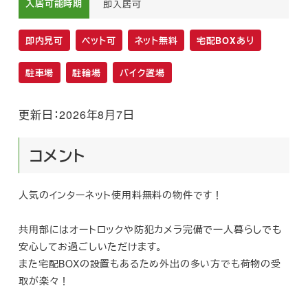
入居可能時期
即入居可
即内見可
ペット可
ネット無料
宅配BOXあり
駐車場
駐輪場
バイク置場
更新日：2026年8月7日
コメント
人気のインターネット使用料無料の物件です！

共用部にはオートロックや防犯カメラ完備で一人暮らしでも
安心してお過ごしいただけます。

また宅配BOXの設置もあるため外出の多い方でも荷物の受
取が楽々！
